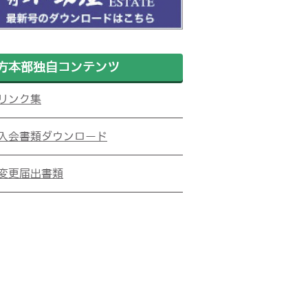
方本部独自コンテンツ
リンク集
入会書類ダウンロード
変更届出書類