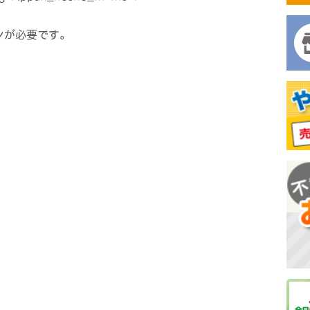
ンが必要です。