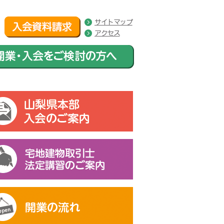
サイトマップ
アクセス