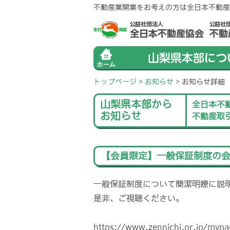
不動産業開業をお考えの方は全日本不動産
トップページ
>
お知らせ
>
お知らせ詳細
山梨県本部から
全日本不
お知らせ
不動産取
【会員限定】一般保証制度の
一般保証制度について簡潔明瞭に説
是非、ご視聴ください。
https://www.zennichi.or.jp/my