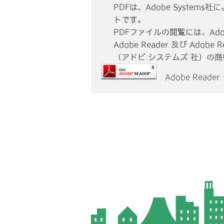
PDFは、Adobe Syste
トです。
PDFファイルの閲覧には、Adob
Adobe Reader 及び Adobe R
（アドビ システムズ 社）の
Adobe Reade