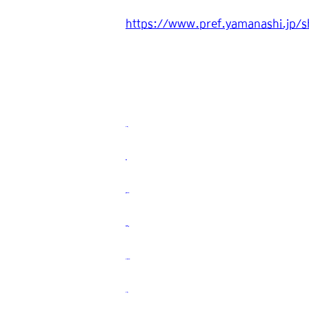
https://www.pref.yamanashi.jp/
link slot
toto
situs gacor
toto togel
link gacor
link slot