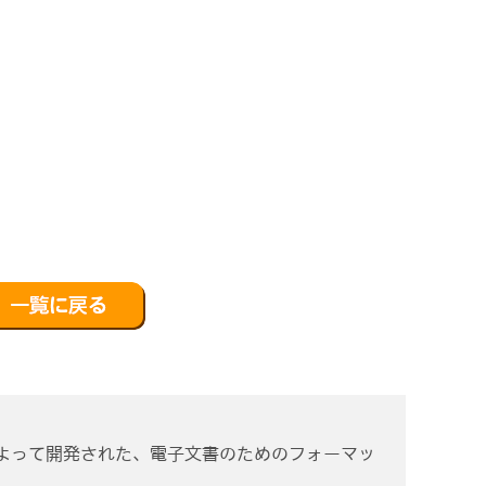
ms社によって開発された、電子文書のためのフォーマッ