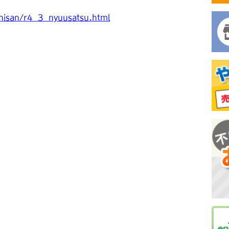
shisan/r4_3_nyuusatsu.html