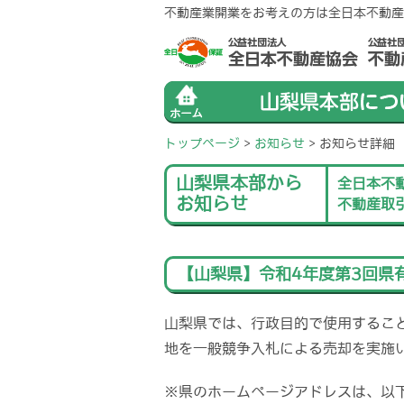
不動産業開業をお考えの方は全日本不動産
トップページ
>
お知らせ
>
お知らせ詳細
山梨県本部から
全日本不
お知らせ
不動産取
【山梨県】令和4年度第3回県
山梨県では、行政目的で使用するこ
地を一般競争入札による売却を実施
※県のホームページアドレスは、以