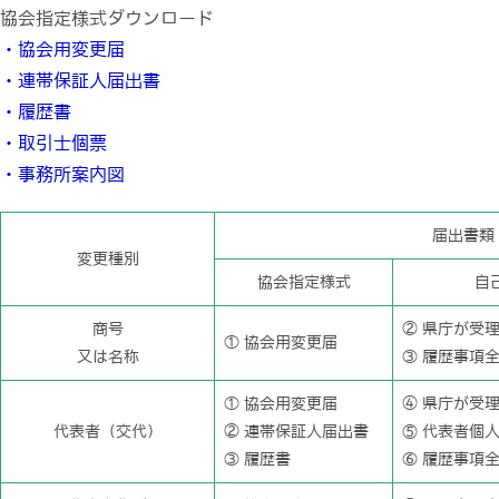
協会指定様式ダウンロード
・協会用変更届
・連帯保証人届出書
・履歴書
・取引士個票
・事務所案内図
届出書類
変更種別
協会指定様式
自
商号
② 県庁が受
① 協会用変更届
又は名称
③ 履歴事項
① 協会用変更届
④ 県庁が受
代表者（交代）
② 連帯保証人届出書
⑤ 代表者個
③ 履歴書
⑥ 履歴事項