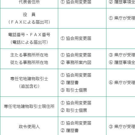
代表者住所
① 協会用変更届
② 履歴事項
役 員
① 県庁が受
（ＦＡＸによる届出可）
電話番号・ＦＡＸ番号
① 協会用変更届
（電話による届出可）
主たる事務所所在地
① 協会用変更届
③ 県庁が受
従たる事務所所在地
② 事務所案内図
④ 履歴事項
① 協会用変更届
専任宅地建物取引士
② 履歴書
④ 県庁が受
（追加含む）
③ 取引士個票
① 協会用変更届
専任宅地建物取引士現住所
② 取引士個票
① 協会用変更届
政令使用人
③ 県庁が受
② 履歴書