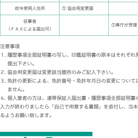
政令使用人住所
① 協会用変更届
従事者
①県庁が受理
（ＦＡＸによる届出可）
注意事項
履歴事項全部証明書の写し、印鑑証明書の原本はそれぞれ
提出下さい。
協会用変更届は変更該当箇所のみご記入下さい。
免許の更新による、免許番号・免許年月日の変更について
ません。
個人業者の方は、連帯保証人届出書・履歴事項全部証明書
入力が終わりましたら「自己で用意する書類」を添付し、当本
るようお願い致します。