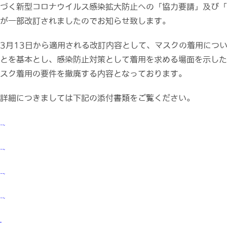
づく新型コロナウイルス感染拡大防止への「協力要請」及び「
が一部改訂されましたのでお知らせ致します。
3月13日から適用される改訂内容として、マスクの着用につ
とを基本とし、感染防止対策として着用を求める場面を示した
スク着用の要件を撤廃する内容となっております。
詳細につきましては下記の添付書類をご覧ください。
kampungbet
kampungbet
kampungbet
kampungbet
situs toto