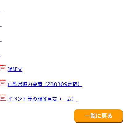
kampungbet
situs gacor
situs gacor
situs toto
通知文
山梨県協力要請（230309定稿）
イベント等の開催目安（一式）