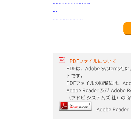
slot gacor
slot gacor
togel online
slot resmi
slot gacor
slot gacor
slot gacor
togel
link togel
situs togel resmi
situs toto
slot gacor
monperatoto
slot gacor
situs slot
situs slot resmi
situs togel online
situs togel resmi
situs togel resmi
monperatoto
slot gacor
monperatoto
togel online
monperatoto
PDFファイルについて
PDFは、Adobe Syste
トです。
PDFファイルの閲覧には、Adob
Adobe Reader 及び Adobe R
（アドビ システムズ 社）の
Adobe Reade