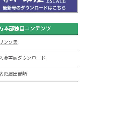
方本部独自コンテンツ
リンク集
入会書類ダウンロード
変更届出書類